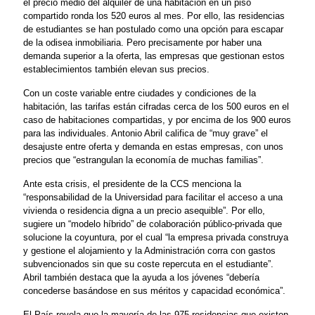
el precio medio del alquiler de una habitación en un piso
compartido ronda los 520 euros al mes. Por ello, las residencias
de estudiantes se han postulado como una opción para escapar
de la odisea inmobiliaria. Pero precisamente por haber una
demanda superior a la oferta, las empresas que gestionan estos
establecimientos también elevan sus precios.
Con un coste variable entre ciudades y condiciones de la
habitación, las tarifas están cifradas cerca de los 500 euros en el
caso de habitaciones compartidas, y por encima de los 900 euros
para las individuales. Antonio Abril califica de “muy grave” el
desajuste entre oferta y demanda en estas empresas, con unos
precios que “estrangulan la economía de muchas familias”.
Ante esta crisis, el presidente de la CCS menciona la
“responsabilidad de la Universidad para facilitar el acceso a una
vivienda o residencia digna a un precio asequible”. Por ello,
sugiere un “modelo híbrido” de colaboración público-privada que
solucione la coyuntura, por el cual “la empresa privada construya
y gestione el alojamiento y la Administración corra con gastos
subvencionados sin que su coste repercuta en el estudiante”.
Abril también destaca que la ayuda a los jóvenes “debería
concederse basándose en sus méritos y capacidad económica”.
El País revela que la mayoría de las 975 residencias que existen