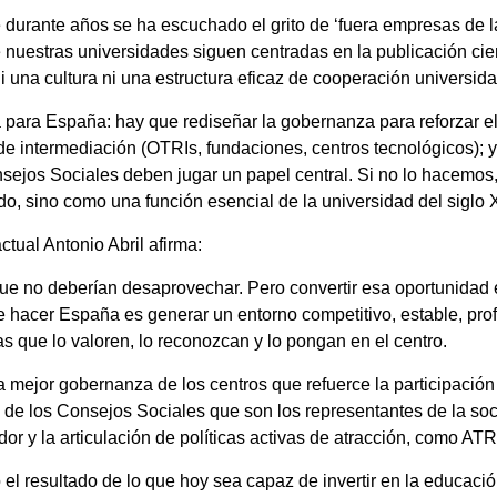
ue durante años se ha escuchado el grito de ‘fuera empresas de 
e nuestras universidades siguen centradas en la publicación ci
 una cultura ni una estructura eficaz de cooperación universid
ara España: hay que rediseñar la gobernanza para reforzar el p
s de intermediación (OTRIs, fundaciones, centros tecnológicos);
nsejos Sociales deben jugar un papel central. Si no lo hacemo
o, sino como una función esencial de la universidad del siglo X
ctual Antonio Abril afirma:
ue no deberían desaprovechar. Pero convertir esa oportunidad 
 hacer España es generar un entorno competitivo, estable, profe
as que lo valoren, lo reconozcan y lo pongan en el centro.
mejor gobernanza de los centros que refuerce la participación d
nto de los Consejos Sociales que son los representantes de la so
or y la articulación de políticas activas de atracción, como A
el resultado de lo que hoy sea capaz de invertir en la educació