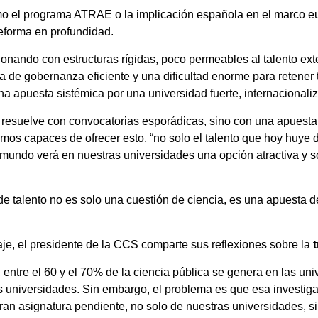
mo el programa ATRAE o la implicación española en el marco e
eforma en profundidad.
nando con estructuras rígidas, poco permeables al talento exte
 de gobernanza eficiente y una dificultad enorme para retener t
na apuesta sistémica por una universidad fuerte, internacional
se resuelve con convocatorias esporádicas, sino con una apuesta
omos capaces de ofrecer esto, “no solo el talento que hoy huy
l mundo verá en nuestras universidades una opción atractiva y s
 de talento no es solo una cuestión de ciencia, es una apuesta 
aje, el presidente de la CCS comparte sus reflexiones sobre la
ntre el 60 y el 70% de la ciencia pública se genera en las un
s universidades. Sin embargo, el problema es que esa investiga
gran asignatura pendiente, no solo de nuestras universidades, si